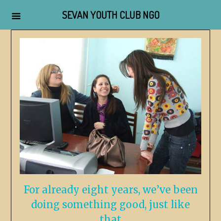
SEVAN YOUTH CLUB NGO
For already eight years, we’ve been
doing something good, just like
that