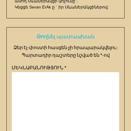
ասող ՍևանԵրԱկցի կոչումը :
Կեցցե
Sevan ErAk
ը ` իր ՍևանԵրԱկցիներով:
Թողնել պատասխան
Ձեր էլ-փոստի հասցեն չի հրապարակվելու։
Պարտադիր դաշտերը նշված են
*
-ով
ՄԵԿՆԱԲԱՆՈՒԹՅՈՒՆ
*