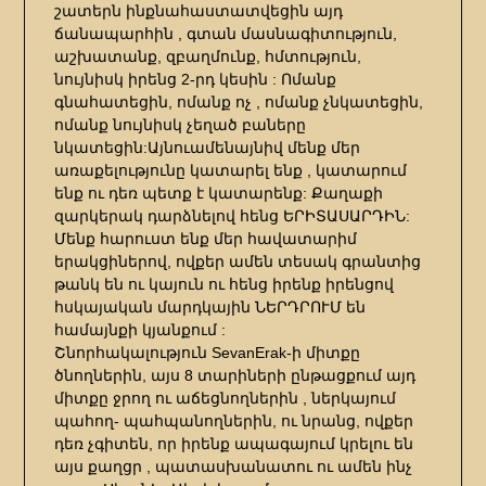
շատերն ինքնահաստատվեցին այդ
ճանապարհին , գտան մասնագիտություն,
աշխատանք, զբաղմունք, հմտություն,
նույնիսկ իրենց 2-րդ կեսին : Ոմանք
գնահատեցին, ոմանք ոչ , ոմանք չնկատեցին,
ոմանք նույնիսկ չեղած բաները
նկատեցին:Այնուամենայնիվ մենք մեր
առաքելությունը կատարել ենք , կատարում
ենք ու դեռ պետք է կատարենք: Քաղաքի
զարկերակ դարձնելով հենց ԵՐԻՏԱՍԱՐԴԻՆ:
Մենք հարուստ ենք մեր հավատարիմ
երակցիներով, ովքեր ամեն տեսակ գրանտից
թանկ են ու կայուն ու հենց իրենք իրենցով
հսկայական մարդկային ՆԵՐԴՐՈՒՄ են
համայնքի կյանքում :
Շնորհակալություն SevanErak-ի միտքը
ծնողներին, այս 8 տարիների ընթացքում այդ
միտքը ջրող ու աճեցնողներին , ներկայում
պահող- պահպանողներին, ու նրանց, ովքեր
դեռ չգիտեն, որ իրենք ապագայում կրելու են
այս քաղցր , պատասխանատու ու ամեն ինչ