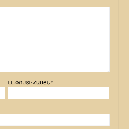
ԷԼ-ՓՈՍՏԻ ՀԱՍՑԵ
*