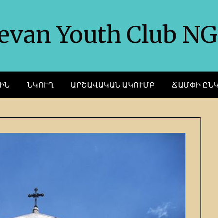
evan Youth Club N
ԻՆ
ՆԿՈՒՂ
ԱՐՇԱՎԱԿԱՆ ԱԿՈՒՄԲ
ՃԱՄՓԻ ԸՆ