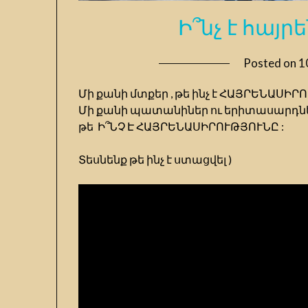
Ի՞նչ է հայր
Posted on
1
Մի քանի մտքեր , թե ինչ է ՀԱՅՐԵՆԱՍԻ
Մի քանի պատանիներ ու երիտասարդնե
թե Ի՞ՆՉ Է ՀԱՅՐԵՆԱՍԻՐՈՒԹՅՈՒՆԸ :
Տեսնենք թե ինչ է ստացվել )