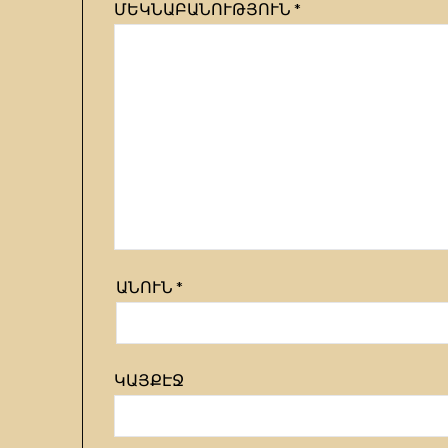
ՄԵԿՆԱԲԱՆՈՒԹՅՈՒՆ
*
ԱՆՈՒՆ
*
ԿԱՅՔԷՋ