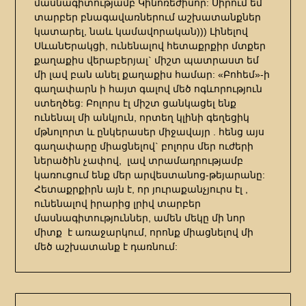
մասնագիտությամբ Կինոռեժիսոր: Սիրում եմ
տարբեր բնագավառներում աշխատանքներ
կատարել, նաև կամավորական))) Լինելով
ՍևանԵրակցի, ունենալով հետաքրքիր մտքեր
քաղաքիս վերաբերյալ` միշտ պատրաստ եմ
մի լավ բան անել քաղաքիս համար: «Բոհեմ»-ի
գաղափարն ի հայտ գալով մեծ ոգևորություն
ստեղծեց: Բոլորս էլ միշտ ցանկացել ենք
ունենալ մի անկյուն, որտեղ կլինի գեղեցիկ
մթնոլորտ և ընկերասեր միջավայր . հենց այս
գաղափարը միացնելով` բոլորս մեր ուժերի
ներածին չափով, լավ տրամադրությամբ
կառուցում ենք մեր արվեստանոց-թեյարանը:
Հետաքրքիրն այն է, որ յուրաքանչյուրս էլ ,
ունենալով իրարից լրիվ տարբեր
մասնագիտություններ, ամեն մեկը մի նոր
միտք է առաջարկում, որոնք միացնելով մի
մեծ աշխատանք է դառնում: