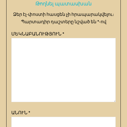
Թողնել պատասխան
Ձեր էլ-փոստի հասցեն չի հրապարակվելու։
Պարտադիր դաշտերը նշված են
*
-ով
ՄԵԿՆԱԲԱՆՈՒԹՅՈՒՆ
*
ԱՆՈՒՆ
*