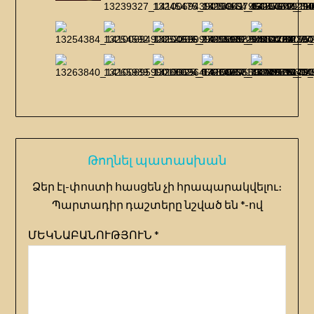
Թողնել պատասխան
Ձեր էլ-փոստի հասցեն չի հրապարակվելու։
Պարտադիր դաշտերը նշված են
*
-ով
ՄԵԿՆԱԲԱՆՈՒԹՅՈՒՆ
*