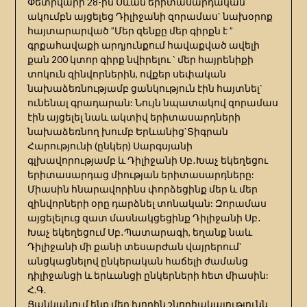
Փետրվարի 28-ին Սևան երիտասարդական
ակումբն այցելեց Դիլիջանի զորամաս` նախօրոք
հայտարարված ”Մեր զենքը մեր գիրքն է ”
գրքահավաքի արդյունքում հավաքված ավելի
քան 200 կտոր գիրք նվիրելու ` մեր հայրենիքի
տոկուն զինվորներին, ովքեր սեփական
նախաձեռնությամբ ցանկություն էին հայտնել`
ունենալ գրադարան: Նույն նպատակով զորամաս
էին այցելել նաև ակտիվ երիտասարդների
նախաձեռնող խումբ Երևանից`Տիգրան
Հարությունի (ընկեր) Սարգսյանի
գլխավորությամբ և Դիլիջանի Սբ․Խաչ եկեղեցու
երիտասարդաց միության երիտասարդները:
Միասին հնարավորինս փորձեցինք մեր և մեր
զինվորների օրը դարձնել տոնական: Զորամաս
այցելելուց զատ մասնակցեցինք Դիլիջանի Սբ․
Խաչ եկեղեցում Սբ․Պատարագի, եղանք նաև
Դիլիջանի մի քանի տեսարժան վայրերում`
անցկացնելով ընկերական հաճելի ժամանց
դիլիջանցի և երևանցի ընկերների հետ միասին:
Հ.Գ.
Ցանկանում ենք մեր խորին շնորհակալությունն