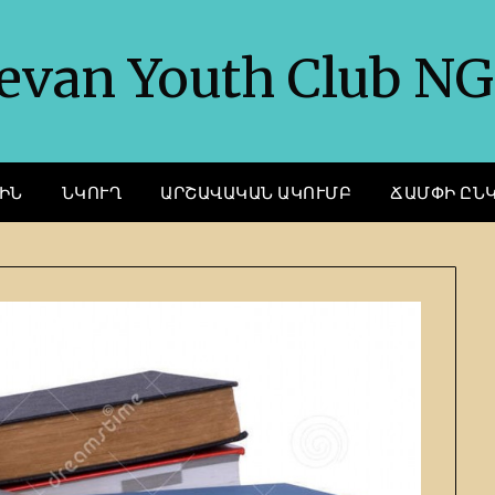
evan Youth Club N
ԻՆ
ՆԿՈՒՂ
ԱՐՇԱՎԱԿԱՆ ԱԿՈՒՄԲ
ՃԱՄՓԻ ԸՆ