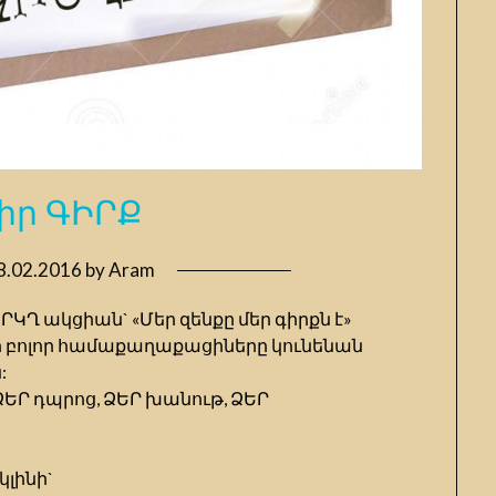
իր ԳԻՐՔ
8.02.2016
by
Aram
ՐԿՂ ակցիան` «Մեր զենքը մեր գիրքն է»
ր բոլոր համաքաղաքացիները կունենան
:
ՁԵՐ դպրոց, ՁԵՐ խանութ, ՁԵՐ
կլինի`