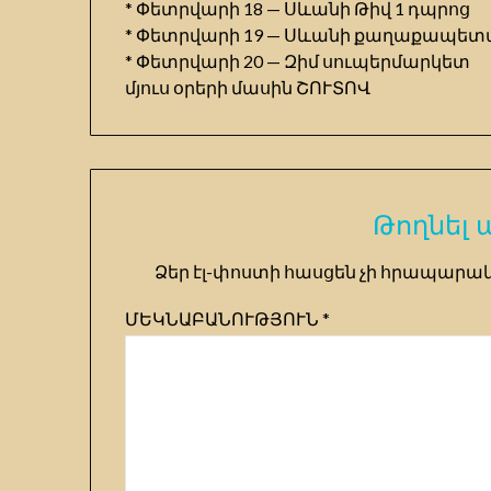
* Փետրվարի 18 — Սևանի Թիվ 1 դպրոց
* Փետրվարի 19 — Սևանի քաղաքապե
* Փետրվարի 20 — Զիմ սուպերմարկետ
մյուս օրերի մասին ՇՈՒՏՈՎ
Թողնել
Ձեր էլ-փոստի հասցեն չի հրապարակ
ՄԵԿՆԱԲԱՆՈՒԹՅՈՒՆ
*