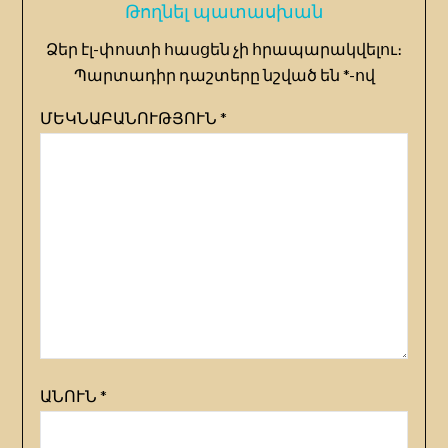
Թողնել պատասխան
Ձեր էլ-փոստի հասցեն չի հրապարակվելու։
Պարտադիր դաշտերը նշված են
*
-ով
ՄԵԿՆԱԲԱՆՈՒԹՅՈՒՆ
*
ԱՆՈՒՆ
*