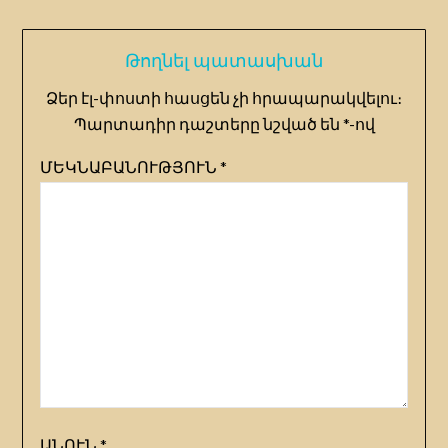
Թողնել պատասխան
Ձեր էլ-փոստի հասցեն չի հրապարակվելու։
Պարտադիր դաշտերը նշված են
*
-ով
ՄԵԿՆԱԲԱՆՈՒԹՅՈՒՆ
*
ԱՆՈՒՆ
*