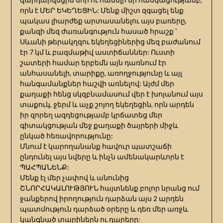
որն է ՄԵՐ ԵԿԵՂԵՑԻՆ: Մենք միշտ զգացել ենք
պակաս լիարժեք արտասանելու այս բառերը,
քանզի մեզ ժառանգություն հասած հրաշք ՝
Սևանի թերակղզու եկեղեցիներից մեզ բաժանում
էր 7 կմ և բազմաթիվ աստիճաններ: Ուստի
շատերի համար երբեմն այն դառնում էր
անհասանելի, տարիքը, առողջությունը և այլ
հանգամանքներ հաշվի առնելով: Այժմ մեր
քաղաքի հենց սկզբնամասում վեր է խոյանում այս
տաքուկ, ջերմ և աչք շոյող եկեղեցին, որն արդեն
իր զորեղ ազդեցությամբ կրճատեց մեր
գիտակցության մեջ քաղաքի ծայրերի միջև
ընկած հեռավորությունը:
Մնում է կարողանանք հավուր պատշաճի
ընդունել այս նվերը և ինչն ամենակարևորն է
ՊԱՀՊԱՆԵՆՔ:
Մենք էլ մեր չափով և անունից
ՇՆՈՐՀԱԿԱԼՈՒԹՅՈՒՆ հայտնենք բոլոր նրանց ում
ջանքերով իրողություն դարձան այս 2 արդեն
պատմություն դարձած օրերը և դեռ մեր առջև
կանգնած տարիներն ու դարերը: