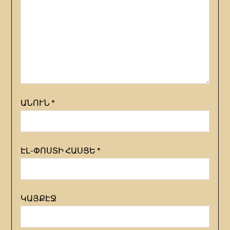
ԱՆՈՒՆ
*
ԷԼ-ՓՈՍՏԻ ՀԱՍՑԵ
*
ԿԱՅՔԷՋ