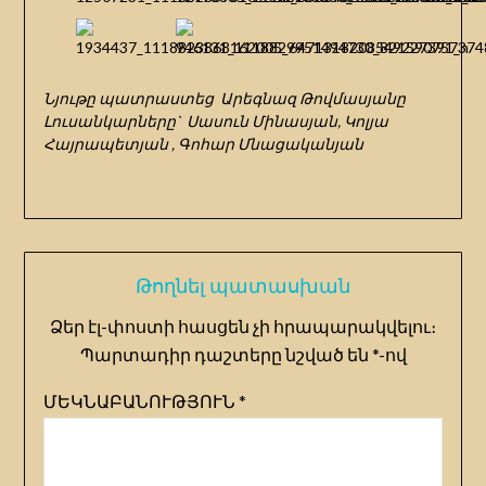
Նյութը պատրաստեց Արեգնազ Թովմասյանը
Լուսանկարները` Սասուն Մինասյան, Կոլյա
Հայրապետյան , Գոհար Մնացականյան
Թողնել պատասխան
Ձեր էլ-փոստի հասցեն չի հրապարակվելու։
Պարտադիր դաշտերը նշված են
*
-ով
ՄԵԿՆԱԲԱՆՈՒԹՅՈՒՆ
*