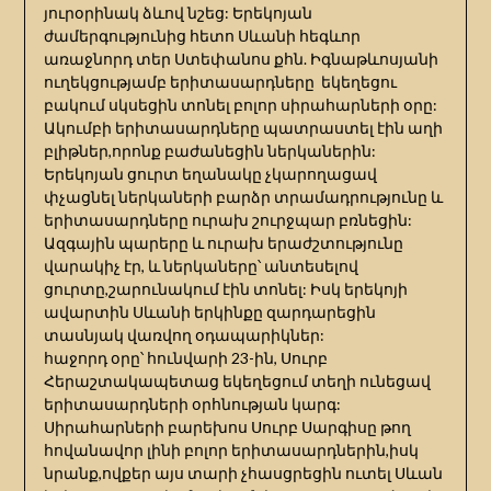
յուրօրինակ ձևով նշեց: Երեկոյան
ժամերգությունից հետո Սևանի հեգևոր
առաջնորդ տեր Ստեփանոս քհն. Իգնաթևոսյանի
ուղեկցությամբ երիտասարդները եկեղեցու
բակում սկսեցին տոնել բոլոր սիրահարների օրը:
Ակումբի երիտասարդները պատրաստել էին աղի
բլիթներ,որոնք բաժանեցին ներկաներին:
Երեկոյան ցուրտ եղանակը չկարողացավ
փչացնել ներկաների բարձր տրամադրությունը և
երիտասարդները ուրախ շուրջպար բռնեցին:
Ազգային պարերը և ուրախ երաժշտությունը
վարակիչ էր, և ներկաները՝ անտեսելով
ցուրտը,շարունակում էին տոնել: Իսկ երեկոյի
ավարտին Սևանի երկինքը զարդարեցին
տասնյակ վառվող օդապարիկներ:
հաջորդ օրը՝ հունվարի 23-ին, Սուրբ
Հերաշտակապետաց եկեղեցում տեղի ունեցավ
երիտասարդների օրհնության կարգ:
Սիրահարների բարեխոս Սուրբ Սարգիսը թող
հովանավոր լինի բոլոր երիտասարդներին,իսկ
նրանք,ովքեր այս տարի չհասցրեցին ուտել Սևան