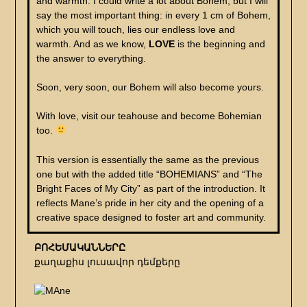
and warmth. I could write a lot about Bohem, but I will
say the most important thing: in every 1 cm of Bohem,
which you will touch, lies our endless love and
warmth. And as we know,
LOVE
is the beginning and
the answer to everything.
Soon, very soon, our Bohem will also become yours.
With love, visit our teahouse and become Bohemian
too.
This version is essentially the same as the previous
one but with the added title “BOHEMIANS” and “The
Bright Faces of My City” as part of the introduction. It
reflects Mane’s pride in her city and the opening of a
creative space designed to foster art and community.
ԲՈՀԵՄԱԿԱՆՆԵՐԸ
քաղաքիս լուսավոր դեմքերը