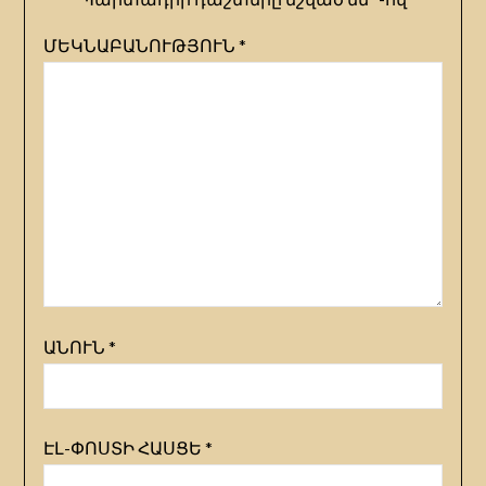
ՄԵԿՆԱԲԱՆՈՒԹՅՈՒՆ
*
ԱՆՈՒՆ
*
ԷԼ-ՓՈՍՏԻ ՀԱՍՑԵ
*